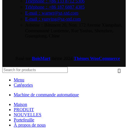
Téléphone：+86 133 8712 5306
Téléphone：+86 187 6887 4385
E-mail：warner@sz-xtd.com
E-mail：yunying@sz-xtd.com
Adresse：Bâtiment 20, Non. 172 Avenue Xiangshan,
Communauté Luotienne, Rue Yanluo, Shenzhen,
Guangdong, Chine
Basé sur
BoisMart
thème
2024
Thèmes WooCommerce
.
Menu
Catégories
Machine de commande automatique
Maison
PRODUIT
NOUVELLES
Portefeuille
À propos de nous