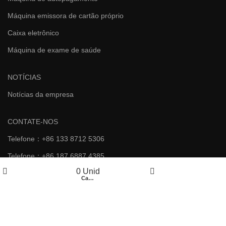
Máquina emissora de cartão próprio
Caixa eletrônico
Máquina de exame de saúde
NOTÍCIAS
Notícias da empresa
CONTATE-NOS
Telefone：+86 133 8712 5306
Telefone：+86 187 6887 4385
0
Unid
E-mail：warninger@sz-xtd.com
Comprar
Carrinho
Minha conta
E-mail：yunying@sz-xtd.com
Endereço：Prédio 20, Não. 172 Avenida Xiangshan, Comunidade
Luotiana, Rua Yanluo, Shenzhen, Guangdong, China