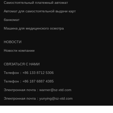
Самостоятельный платежный автомат
Автомат для самостоятельной выдачи карт
банкомат
Машина для медицинского осмотра
НОВОСТИ
Новости компании
СВЯЗАТЬСЯ С НАМИ
Телефон：+86 133 8712 5306
Телефон：+86 187 6887 4385
Электронная почта：warner@sz-xtd.com
Электронная почта：yunying@sz-xtd.com
Адрес：Здание 20, Нет. 172 Сяншань проспект, Луотяньское
сообщество, Янлуо-стрит, Шэньчжэнь, Гуандун, Китай