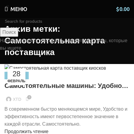
МЕНЮ
$
0.00
Архив метки:
Поиск
Самостоятельная карта
Начните вводить текст, чтобы увидеть продукты, которые
вы ищете.
поставщика
28
НОВОСТИ
ФЕВРАЛЬ
Самостоятельные машины: Удобное
решение для бесконтактных услуг
0
XTD
В современном быстро меняющемся мире, Удобство и
эффективность имеют первостепенное значение в
каждой отрасли. Самостоятельно.
Продолжить чтение