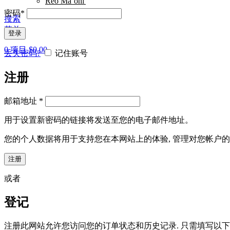
Reo Mā`ohi'
密码
*
搜索
菜单
登录
0
项目
$
0.00
丢失密码?
记住账号
注册
邮箱地址
*
用于设置新密码的链接将发送至您的电子邮件地址。
您的个人数据将用于支持您在本网站上的体验, 管理对您帐户的
注册
或者
登记
注册此网站允许您访问您的订单状态和历史记录. 只需填写以下