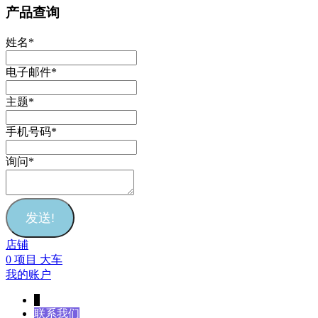
产品查询
姓名
*
电子邮件
*
主题
*
手机号码
*
询问
*
发送!
店铺
0
项目
大车
我的账户
↓
联系我们