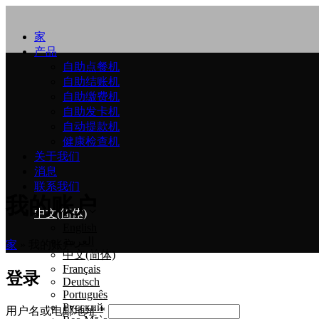
家
产品
自助点餐机
自助结账机
自助缴费机
自助发卡机
自动提款机
健康检查机
关于我们
消息
联系我们
我的账户
中文(简体)
English
العربية
家
»
我的账户
中文(简体)
Français
登录
Deutsch
Português
Русский
用户名或电邮地址
*