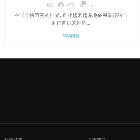
0
经过
XTD
在当今快节奏的世界, 企业越来越多地采用最好的自
助订购机来推销...
继续阅读